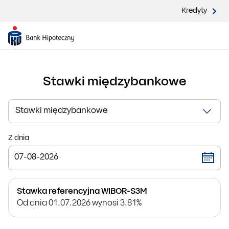
Kredyty
Stawki międzybankowe
Stawki międzybankowe
Z dnia
Stawka referencyjna WIBOR-S3M
Od dnia 01.07.2026 wynosi 3.81%