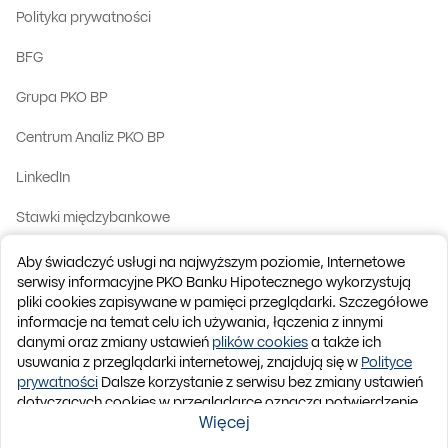
Polityka prywatności
BFG
Grupa PKO BP
Centrum Analiz PKO BP
LinkedIn
Stawki międzybankowe
Kontakt z nami
Aby świadczyć usługi na najwyższym poziomie, Internetowe
serwisy informacyjne PKO Banku Hipotecznego wykorzystują
English version
pliki cookies zapisywane w pamięci przeglądarki. Szczegółowe
informacje na temat celu ich używania, łączenia z innymi
IBAN Kod BIC (Swift):
BPKOPLPW
danymi oraz zmiany ustawień
plików cookies
a także ich
© 2026 PKO Bank Hipoteczny
usuwania z przeglądarki internetowej, znajdują się w
Polityce
prywatności
Dalsze korzystanie z serwisu bez zmiany ustawień
dotyczących cookies w przeglądarce oznacza potwierdzenie
Do góry
zapoznania się z powyższymi informacjami i zgodę na
Więcej
wykorzystywanie
plików cookies
w celach marketingowych.