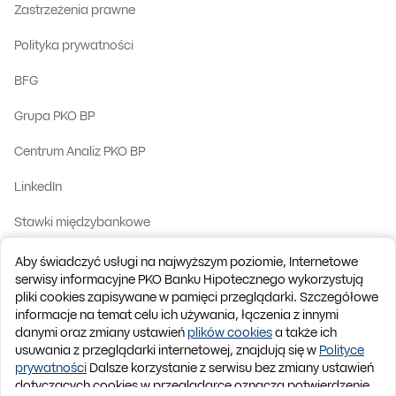
Zastrzeżenia prawne
Polityka prywatności
BFG
Grupa PKO BP
Centrum Analiz PKO BP
LinkedIn
Stawki międzybankowe
Kontakt z nami
Aby świadczyć usługi na najwyższym poziomie, Internetowe
serwisy informacyjne PKO Banku Hipotecznego wykorzystują
English version
pliki cookies zapisywane w pamięci przeglądarki. Szczegółowe
informacje na temat celu ich używania, łączenia z innymi
IBAN Kod BIC (Swift):
BPKOPLPW
danymi oraz zmiany ustawień
plików cookies
a także ich
© 2026 PKO Bank Hipoteczny
usuwania z przeglądarki internetowej, znajdują się w
Polityce
prywatności
Dalsze korzystanie z serwisu bez zmiany ustawień
dotyczących cookies w przeglądarce oznacza potwierdzenie