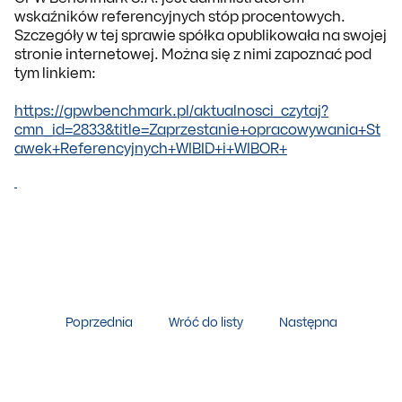
wskaźników referencyjnych stóp procentowych.
Szczegóły w tej sprawie spółka opublikowała na swojej
stronie internetowej. Można się z nimi zapoznać pod
tym linkiem:
https://gpwbenchmark.pl/aktualnosci_czytaj?
cmn_id=2833&title=Zaprzestanie+opracowywania+St
awek+Referencyjnych+WIBID+i+WIBOR+
Poprzednia
Wróć do listy
Następna