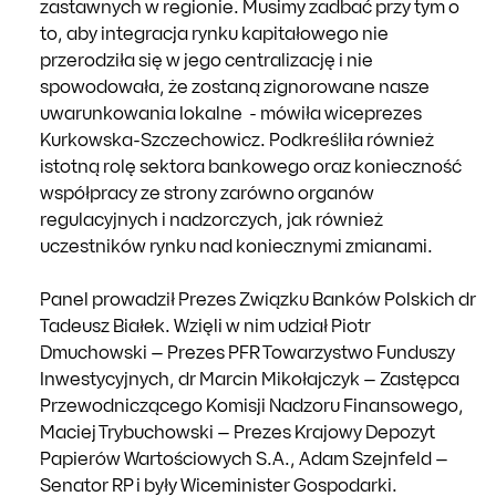
zastawnych w regionie. Musimy zadbać przy tym o
to, aby integracja rynku kapitałowego nie
przerodziła się w jego centralizację i nie
spowodowała, że zostaną zignorowane nasze
uwarunkowania lokalne - mówiła wiceprezes
Kurkowska-Szczechowicz. Podkreśliła również
istotną rolę sektora bankowego oraz konieczność
współpracy ze strony zarówno organów
regulacyjnych i nadzorczych, jak również
uczestników rynku nad koniecznymi zmianami.
Panel prowadził Prezes Związku Banków Polskich dr
Tadeusz Białek. Wzięli w nim udział Piotr
Dmuchowski – Prezes PFR Towarzystwo Funduszy
Inwestycyjnych, dr Marcin Mikołajczyk – Zastępca
Przewodniczącego Komisji Nadzoru Finansowego,
Maciej Trybuchowski – Prezes Krajowy Depozyt
Papierów Wartościowych S.A., Adam Szejnfeld –
Senator RP i były Wiceminister Gospodarki.