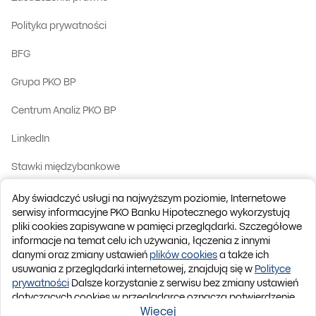
Polityka prywatności
BFG
Grupa PKO BP
Centrum Analiz PKO BP
LinkedIn
Stawki międzybankowe
Kontakt z nami
Aby świadczyć usługi na najwyższym poziomie, Internetowe
serwisy informacyjne PKO Banku Hipotecznego wykorzystują
English version
pliki cookies zapisywane w pamięci przeglądarki. Szczegółowe
informacje na temat celu ich używania, łączenia z innymi
IBAN Kod BIC (Swift):
BPKOPLPW
danymi oraz zmiany ustawień
plików cookies
a także ich
© 2026 PKO Bank Hipoteczny
usuwania z przeglądarki internetowej, znajdują się w
Polityce
prywatności
Dalsze korzystanie z serwisu bez zmiany ustawień
dotyczących cookies w przeglądarce oznacza potwierdzenie
Do góry
zapoznania się z powyższymi informacjami i zgodę na
Więcej